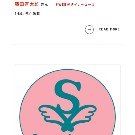
藤田晋太郎
さん
WEBデザイナーコース
34歳、元介護職
READ MORE