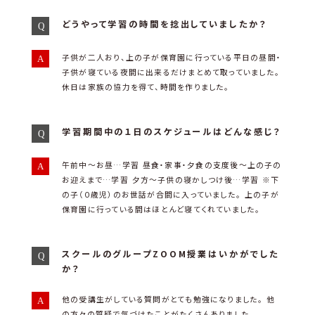
どうやって学習の時間を捻出していましたか？
子供が二人おり、上の子が保育園に行っている平日の昼間・
子供が寝ている夜間に出来るだけまとめて取っていました。
休日は家族の協力を得て、時間を作りました。
学習期間中の１日のスケジュールはどんな感じ？
午前中～お昼…学習 昼食・家事・夕食の支度後～上の子の
お迎えまで…学習 夕方～子供の寝かしつけ後…学習 ※下
の子（０歳児）のお世話が合間に入っていました。 上の子が
保育園に行っている間はほとんど寝てくれていました。
スクールのグループZOOM授業はいかがでした
か？
他の受講生がしている質問がとても勉強になりました。 他
の方々の質疑で気づけたことがたくさんありました。