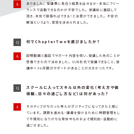
ありました。 受講費に見合う結果を出せるか・本当にフリー
ランスで活動できるのかが不安でした。 受講前に面談して
頂き、本気で頑張ればできる！と決意ができました。 不安の
解消というより、覚悟を決められました。
何でChapterTwoを選びましたか？
説明動画と面談でサポート内容を伺い、受講した先のことが
想像できたので決めました。 OJB形式で受講できること、受
講中＋3ヶ月間のサポートがあることが大きかったです。
スクールに入ってスキル以外の変化（考え方や価
値観、日々の過ごし方など）は何があった？
ネガティブがちだった考えがポジティブになってきたと感じ
ています。 課題を進める・講義を受けるために時間管理をし
て不規則になりがちな育休中もおおよそ規則的・活動的に
過ごせました。