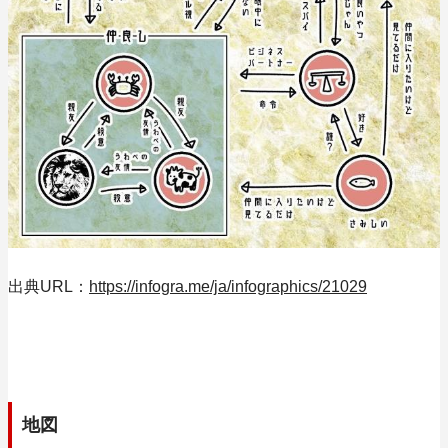
出典URL：
https://infogra.me/ja/infographics/21029
地図