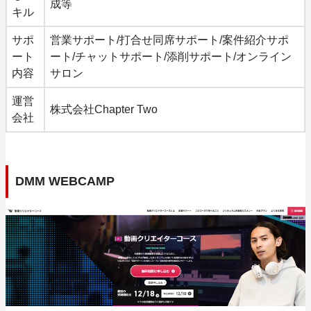
成等
キル
サポ
営業サポート/打合せ同席サポート/案件紹介サポ
ート
ート/チャットサポート/添削サポート/オンライン
内容
サロン
運営
株式会社Chapter Two
会社
DMM WEBCAMP