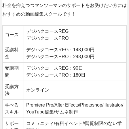
料金を抑えつつマンツーマンのサポートをお受けたい方には
おすすめの動画編集スクールです！
デジハクコースREG
コース
デジハクコースPRO
受講料
デジハクコースREG：148,000円
金
デジハクコースPRO：248,000円
受講期
デジハクコースREG：90日
間
デジハクコースPRO：180日
受講方
オンライン
法
学べる
Premiere Pro/After Effects/Photoshop/Illustrator/
スキル
YouTube編集/サムネ制作
サポー
コミュニティ/有料イベント//閲覧制限のない学