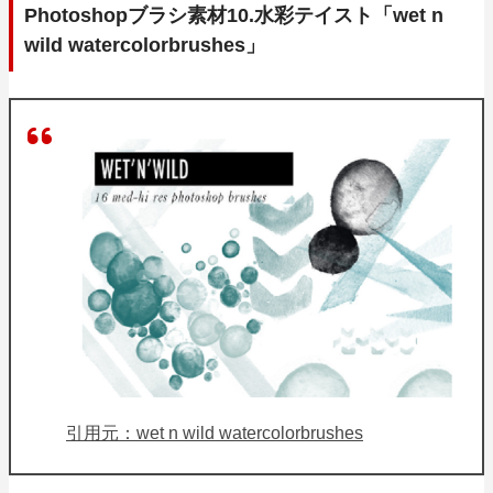
Photoshopブラシ素材10.水彩テイスト「wet n
wild watercolorbrushes」
引用元：wet n wild watercolorbrushes